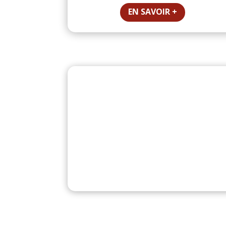
EN SAVOIR +
No
Install the Layout Pack importer to 
your serve