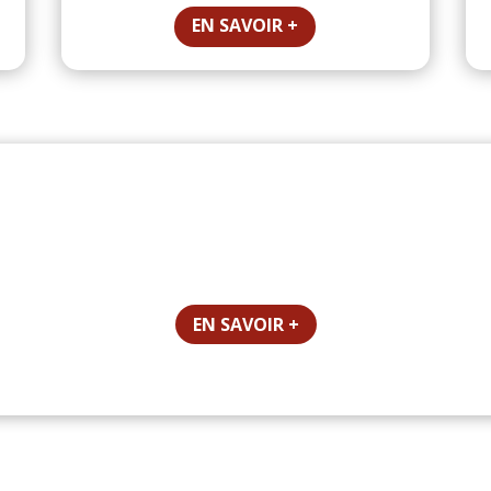
EN SAVOIR +
tre centre de formation à Perpig
easily import layout packs to your Divi site. If you are having iss
r is configured correctly. Please refer to the Layout Importer Doc
EN SAVOIR +