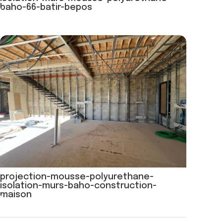
baho-66-batir-bepos
projection-mousse-polyurethane-
isolation-murs-baho-construction-
maison