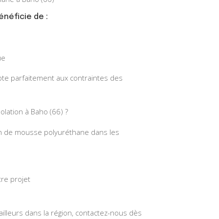
énéficie de :
ue
pte parfaitement aux contraintes des
olation à Baho (66) ?
tion de mousse polyuréthane dans les
re projet
 ailleurs dans la région, contactez-nous dès