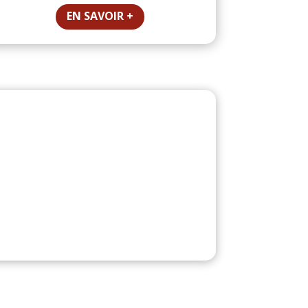
EN SAVOIR +
nan
ues importing layout packs, make sure
umentation.