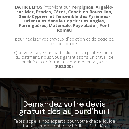
BATIR BEPOS
intervient sur
Perpignan, Argelès-
sur-Mer, Prades, Céret, Canet-en-Roussillon,
Saint-Cyprien et l’ensemble des Pyrénées-
Orientales dans le Capcir :
Les Angles,
Formiguères,
Matemale,
Puyvalador, Font
Romeu
pour réaliser vos travaux d’isolation et de pose de
chape liquide.
Que vous soyez un particulier ou un professionnel
du bâtiment, nous vous garantissons un travail de
qualité et conforme aux normes en vigueur
(
RE2020
).
Demandez votre devis
gratuit dès aujourd’hui !
Faites appel à nos experts pour votre chape liquide
toute l’année. Contactez BATIR BEPOS dès