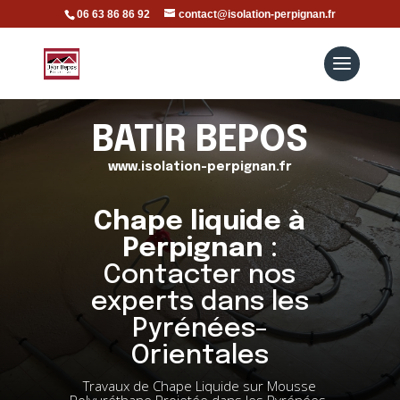
06 63 86 86 92
contact@isolation-perpignan.fr
BATIR BEPOS
www.isolation-perpignan.fr
Chape liquide à
Perpignan
:
Contacter nos
experts dans les
Pyrénées-
Orientales
Travaux de Chape Liquide sur Mousse
Polyuréthane Projetée dans les Pyrénées-