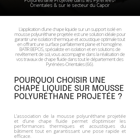
Orientales & sur le secteur du Capcir
L’application d’une chape liquide sur un support isolé en
mousse polyuréthane projetée est une solution idéale pour
garantir une isolation thermique et acoustique optimale tout
en offrant une surface parfaitement plane et homogène.
BATIR BEPOS, spécialiste en isolation et en solutions de
revêtement de sol, vous accompagne dans la réalisation de
vos travaux de chape fluide dans tout le département des
Pyrénées-Orientales (66).
POURQUOI CHOISIR UNE
CHAPE LIQUIDE SUR MOUSSE
POLYURÉTHANE PROJETÉE ?
L’association de la mousse polyuréthane projetée
et d’une chape fluide permet d’optimiser les
performances thermiques et acoustiques du
bâtiment tout en garantissant une pose rapide et
efficace.